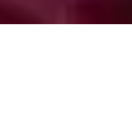
Tegucigalpa, Honduras (C-Libre). La periodista Luz
Marina Paz Villalobos de 38 años de edad fue
asesinada el 6 de diciembre de 2011, alrededor de las
10:00 de la mañana en la colonia
San Francisco de la ciudad de Comayagüela, mientras
se conducía en un vehículo doble cabina color rojo,
acompañada del joven Delmer Canales.
La Comunicadora fue acribillada por dos sujetos que se
conducían en una motocicleta, quienes le dispararon
en repetidas ocasiones, quedando su cuerpo sin vida