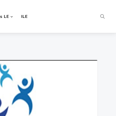
s LE
ILE