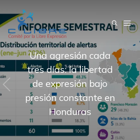
TOG
C-Libre y UNESCO
lanzan proyecto para
Una agresión cada
De la Presión Judicial
tres días: la libertad
fortalecer la
protección integral y la
de expresión bajo
a la Intimidación
presión constante en
resiliencia de
Personal
periodistas frente a la
Honduras
violencia en Honduras