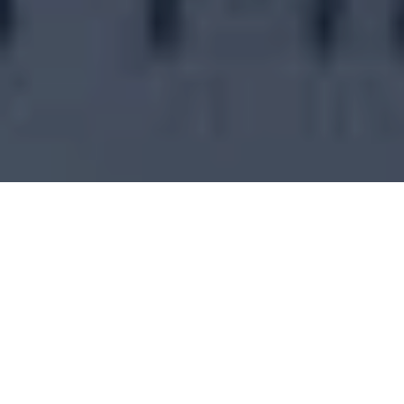
28 de junio de 2015
El camarógrafo Deibi Ad
de Copán, al occidente d
informó la Red de Alert
hecho ocurrió en el bar
Entrada. Las autoridades
Este hecho sucede en me