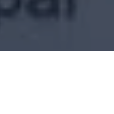
elemas, del departamento
cos) de aquella zona. El
o, en el municipio de La
ras.