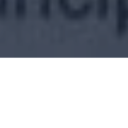
alí Rodríguez, que hacía trabajos periódicos para Canal 13 T
el país, fue asesinado este domingo 28 de junio,
as y Protección a Periodistas y Comunicadores Sociales (Rap
rio La Sierra a pocos metros de la vivienda del hoy fallecid
 desconocen el móvil del crimen, según informó diario Tiempo.
dio de una jornada de protestas contra la corrupción en Hondu