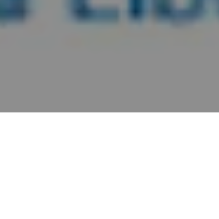
Alerta 173-2016
Comité por la Libre Expresión (C-Libre).
El periodista
de Canal 11, Guillermo Paz Manueles, «fue asaltado y
golpeado en la colonia Las Colinas de la capital de
Honduras», informó el periódico online
Proceso
Digital
.