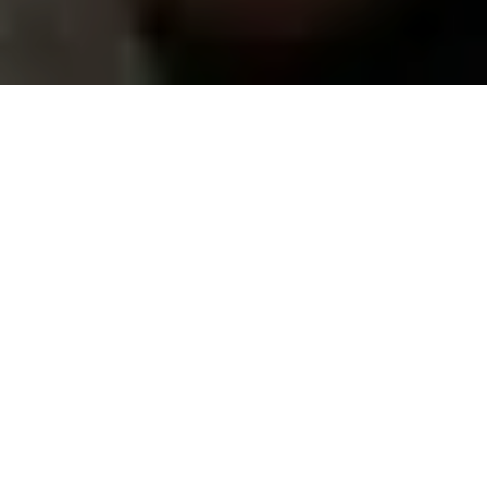
Alerta 186- 2016
Comité por la Libre Expresión (C-Libre).
La Policía
Nacional desalojó de forma violenta una manifestación
pacífica, que realizaban miembros del Consejo Cívico
de Organizaciones Populares e Indígenas de Honduras
COPINH con la Organización Fraternal Negra de
Honduras OFRANEH, frente a las instalaciones del
Ministerio Público (MP).
Los Manifestantes fueron perseguidos por varias
cuadras, hasta llegar al Hospital San Felipe, recibiendo