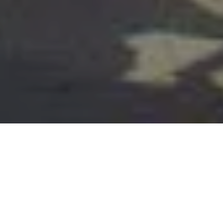
Alerta 013-2017
Comité por la Libre Expresión (C-Libre).-
Tras el
atentado criminal contra un Fiscal del Ministerio
Publico que investiga denuncias contra la construcción
de un proyecto hidroeléctrico en la el Municipio de Tela,