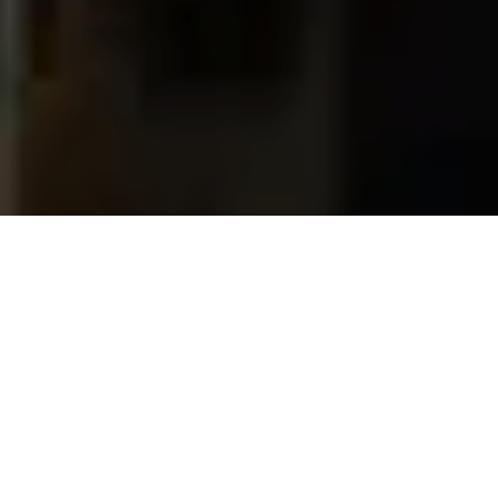
Alerta 111-2017
Comité por la Libre Expresión (C-Libre).- Un
Camarógrafo de “Canal 12 Telemaya” identificado
como Carlos Oveniel Lara, fue asesinado la mañana de
hoy (lunes 23 de octubre),
en la ciudad de La Entrada municipio de Nueva Arcadia