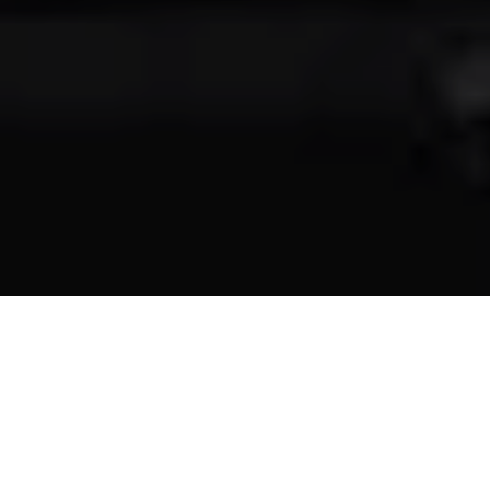
Alerta 119-2017
Comité por la Libre Expresión (C-Libre).-
Equipo de
Reflexión e Investigación de la Compañía de Jesús
(ERIC-SJ), interpone Habeas Corpus a favor de la