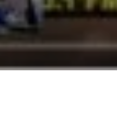
25 de noviembre de 2017
Alerta 122-17
Comité por la Libre Ex
centro del país, amena
municipales cuestionado