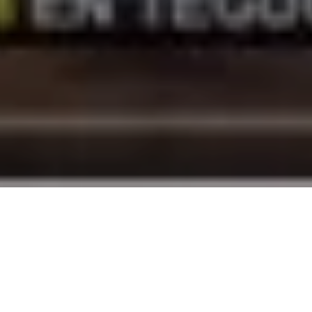
presión (C-Libre).
Actual alcalde municipal del municipio 
za con querella a periodista que público una denuncia
sob
s por el Tribunal Superior de Cunetas (TSC).