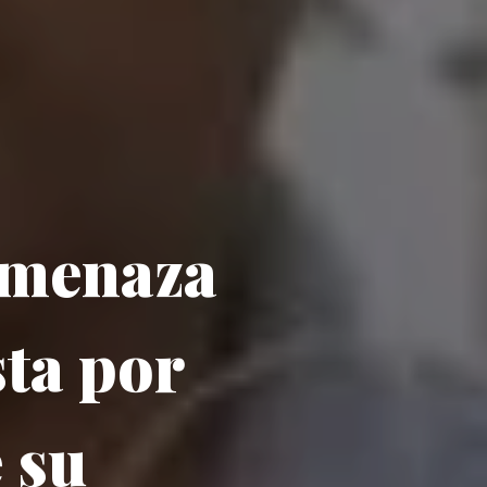
 amenaza
sta por
 su