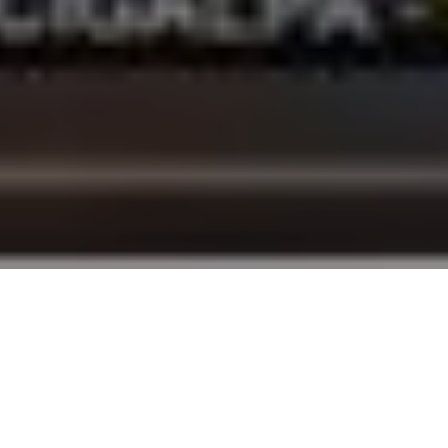
de Comayagua en la zona
re proselitismo y gastos