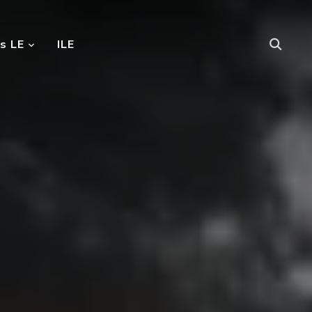
s LE
ILE