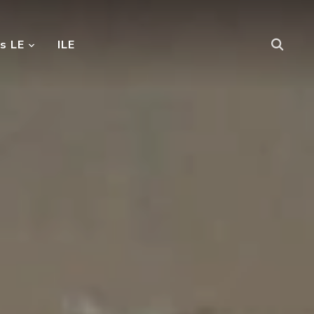
s LE
ILE