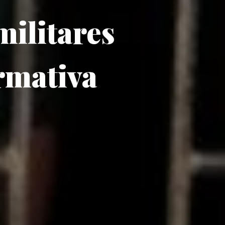
militares
rmativa