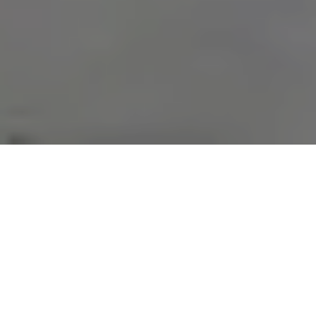
Alerta 137-17
Comité por la Libre Expresión (C-Libre).
Desde el
pasado lunes 27 de noviembre del presente año, se
han desarrollado una gran cantidad de acciones de
protesta ciudadana
en el marco de un rechazo a un
fraude electoral cuyo propósito es el continuismo del
actual presidentes de Honduras Juan Orlando