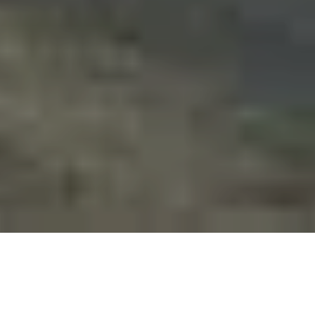
Alerta 034-2018
Comité por la Libre Expresión C-Libre.-
Miembros de la