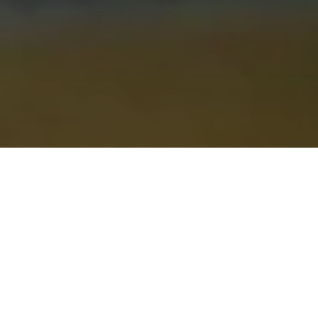
Alerta 045-2018,
Honduras, jueves 26 de abril de 2018
Comité por la Libre Expresión C-Libre.-
Por cuarta
ocasión en lo que va del año, la periodista Johana
Aracely Contreras del medio de comunicación digital
Mega Red Nacional (
www.megarednacional.com
),
sufre intimidación por parte de agentes de seguridad