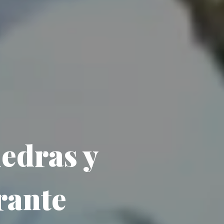
iedras y
rante