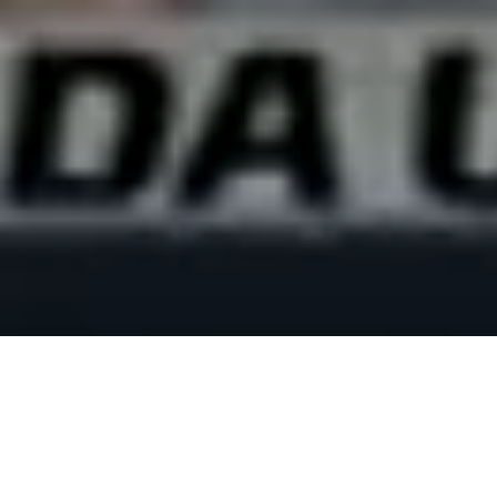
24 de julio de 2018
Alerta 060-2018
Comité por la Libre E
del Canal Hable Como Ha