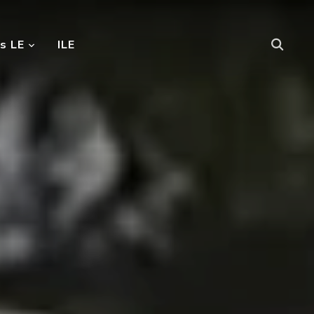
s LE
ILE