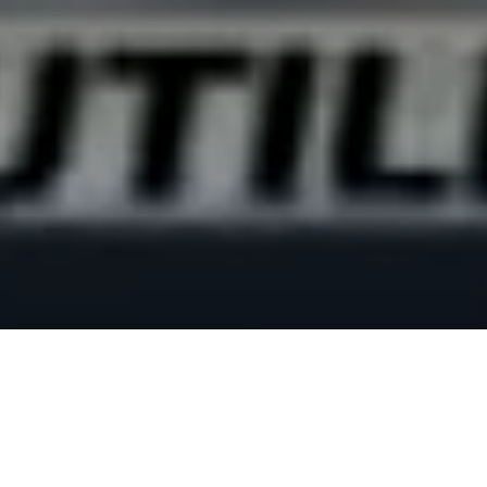
xpresión (C-Libre).-
El periodista Alex Cáceres y el camar
bla (HCH) fueron víctimas de agresiones físicas y verbales el