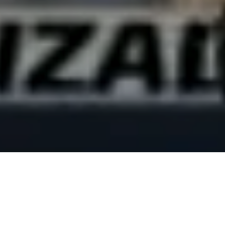
ógrafo Joseph Hernández
 día de hoy (23 de julio