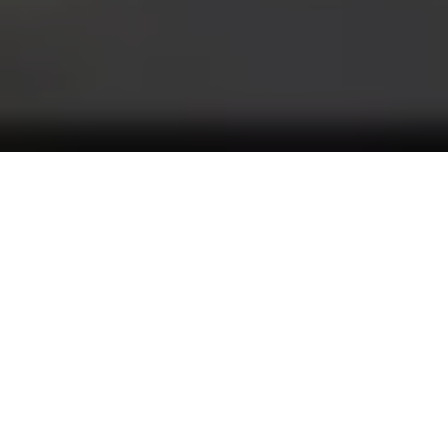
Alerta 089-2018
Comité por la Libre Expresión (C-Libre).-
Equipo
informativo del canal UNE-TV fue víctima de varias
agresiones por parte de policías y militares, mientras
realizaban cobertura noticiosa a la represión contra
manifestantes en el parque central de la ciudad de
Tegucigalpa este 15 de septiembre.