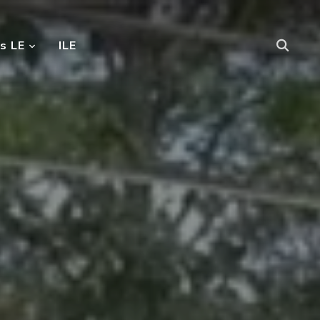
s LE
ILE