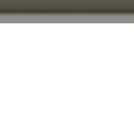
Alerta No. 019-2019
Comité por la Libre Expresión (C-Libre).-
El
periodista Edgar Andino, denunció durante esta
semana acciones de vigilancia en su casa, amenazas
por mensajes de texto por parte de activistas del
Partido Nacional en la ciudad de Choluteca.
De acuerdo con el relato del Andino, publicado en el
periódico
Pasos de Animal Grande
, en los últimos
días “hombres no identificados en motocicletas y
vehículos, se apostan en las inmediaciones de su casa