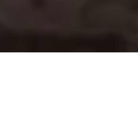
Alerta No. 094-2019
Comité por la Libre Expresión (C-Libre).-
En los
últimos 13 días de agosto, el periodista Miguel Ángel
Tróchez, fue víctima de acciones de extorsión,
amenazas a muerte, y el pasado 01 de septiembre su
vehículo fue incendiado en el departamento de Santa
Bárbara, al noroccidente de Honduras.