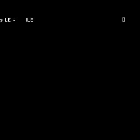
s LE
ILE