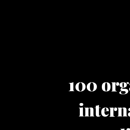
100 org
intern