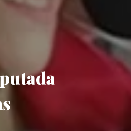
iputada
as