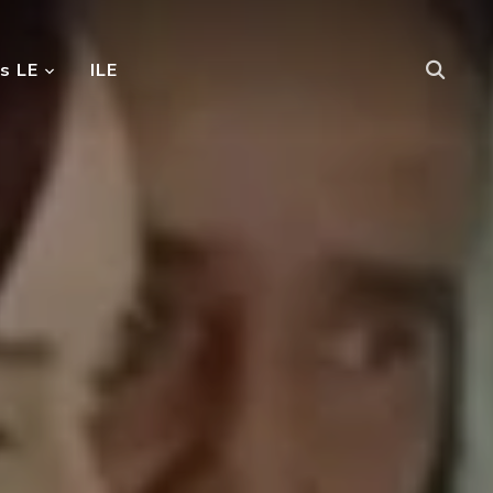
s LE
ILE