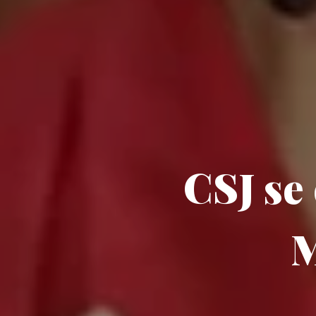
CSJ se
M