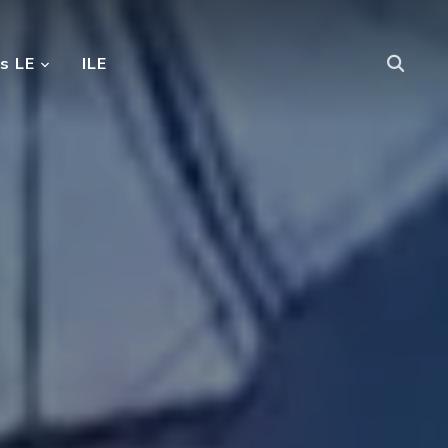
s LE
ILE