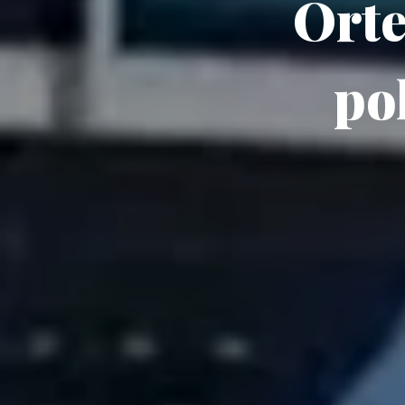
Orte
pol