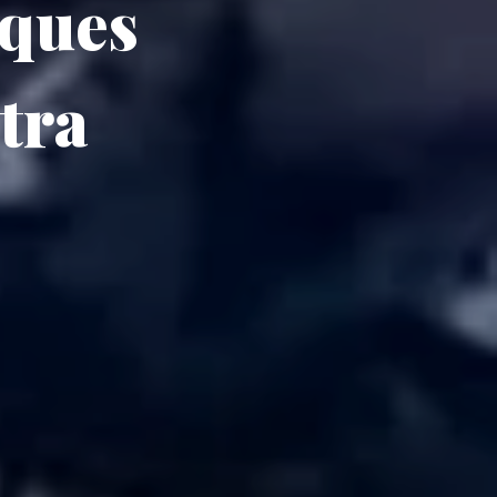
aques
ntra