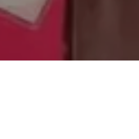
Alerta No. 095-2020
Comité por la Libre Expresión (C-Libre).-
Miembros
de la Policía Militar del Orden Público (PMOP),
realizaron disparos al aire, mientras el periodista Tony
Mungia y su camarógrafo entrevistaban a un habitante
de la Colonia Canaán de Comayagüela, el pasado
jueves 30 de julio.