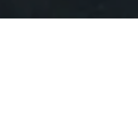
Alerta No. 018-2021
Comité por la Libre Expresión (C-Libre).-
El
corresponsal de Radio Progreso, Erick Pineda, fue
víctima de obstrucción a su labor informativa por parte
de Mario Caballero, Alcalde del municipio de Santa
Rita, departamento de Yoro, quien no le permitió
acceso a cobertura de una sesión de corporación
municipal, denunció la emisora este jueves 25 de
febrero.
De acuerdo con información publicada en el
sitio web
de Radio Progreso
, Pineda daba cobertura a la sesión