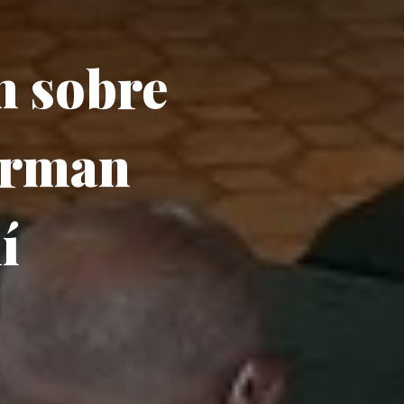
n sobre
orman
í