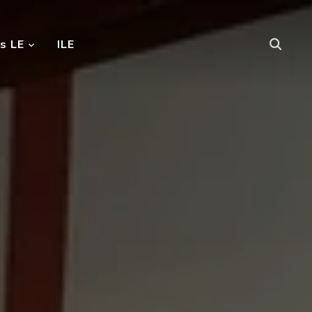
s LE
ILE