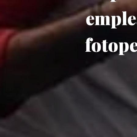
emple
fotope