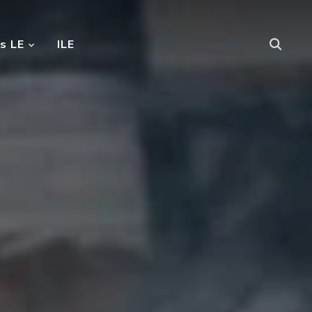
s LE
ILE