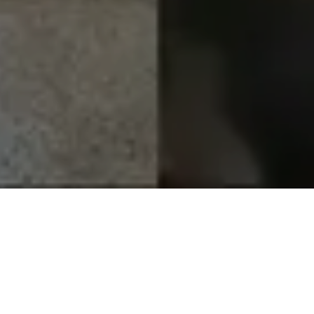
Alerta No. 057-2021
Comité por la Libre Expresión (C-Libre).-
La
periodista Francis Espinal, denunció este jueves 29 de
julio a una funcionaria de la Secretaría de Salud