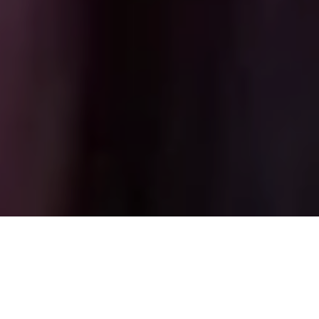
Alerta No. 079-2021
Comité por la Libre Expresión (C-Libre
). La Dirección
Nacional de Migración negó hoy la entrada al país y