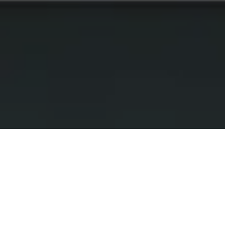
Alerta No. 007-2022
Comité por la Libre Expresión (C-Libre). Una comitiva
de la organización ProHonduras Network recibió este
25 de enero una alerta migratoria impidiendo su
ingreso en el aeropuerto Palmerola de Comayagua.