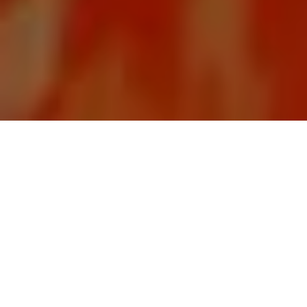
Alerta 026-2022
Tegucigalpa
– La periodista, Gilda Silvestrucci,
corresponsal en Honduras de la cadena venezolana de
televisión, Telesur y directora del Programa, En La
Plaza, continúa siendo víctima de amenazas y
estigmatización a través de sus redes sociales.
En las últimas horas Silvestrucci recibió mensajes que