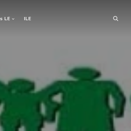
s LE
ILE