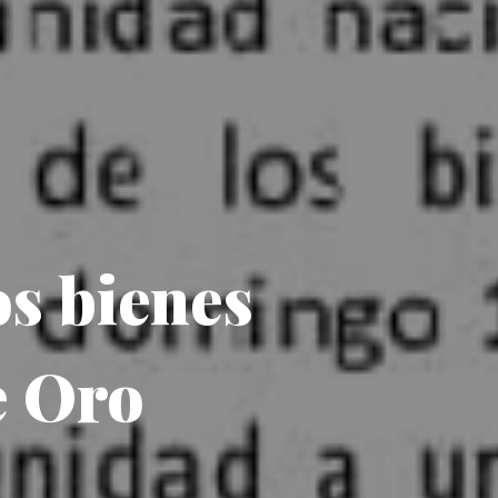
os bienes
e Oro