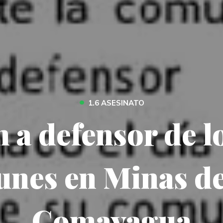
•
1.6 ASESINATO
 a defensor de l
nes en Minas d
Comayagua