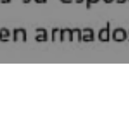
22 de mayo de 2022
Alerta 029-2022
Minas de Oro, Comayag
Donaldo Rosales, fue ase
aldea, Las Huertas, jur
El Centro Hondureño de