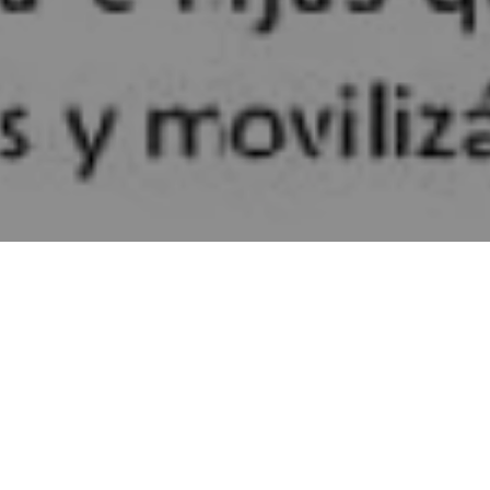
ua Honduras (C-Libre). –
El líder comunitario y defensor de 
sinado el domingo 15 de mayo, cuando se dirigía a una celebra
isdicción de Minas de Oro, departamento de Comayagua.
 Promoción para el Desarrollo Comunitario (CEHPRODEC), con