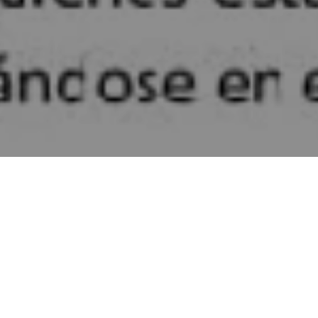
los bienes comunes,
ción religiosa en la
denó el asesinato del