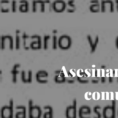
Asesinan
comu