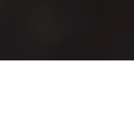
Alerta 060-2023
Tegucigalpa, Francisco Morazán (C-Libre)
. – Al
menos doce personas vinculadas al trabajo periodístico
de investigación integrantes del equipo de “Reportar
Sin Miedo” han sido víctimas de amenazas,
hostigamiento y vigilancia en los últimos meses, tras
desarrollar investigaciones sobre las Zonas Especiales