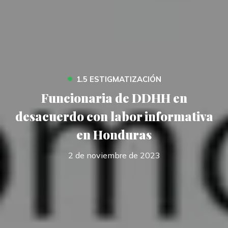
•
1.5 ESTIGMATIZACIÓN
Funcionaria de DDHH en
desacuerdo con labor informativa
en Honduras
2 de noviembre de 2023