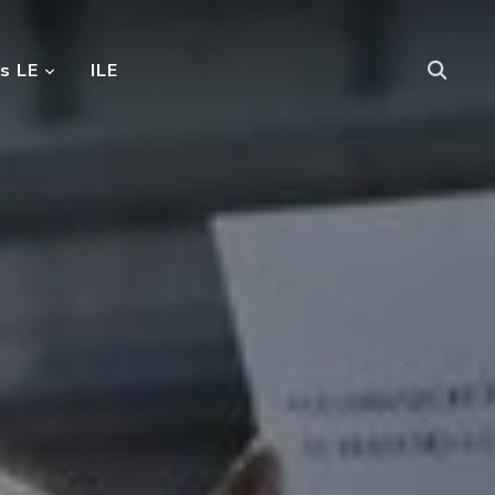
s LE
ILE