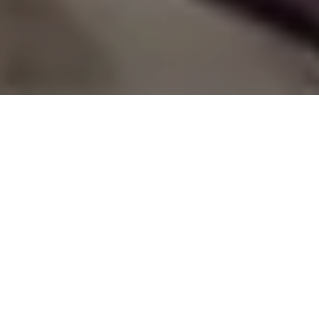
ALERTA 10-2025
Tegucigalpa, Francisco Morazán (C-Libre). – La
Ministra de Defensa y a la vez precandidata
presidencial por el Partido Libertad y Refundación
(Libre), dijo en una reciente concentración política que
los Medios de Comunicación Social (MSC) «andan
delicaditos». Por otra parte, el titular del Poder
Legislativo, Luis Redondo señala que hay «pseudo
medios de comunicación y periodistas» que