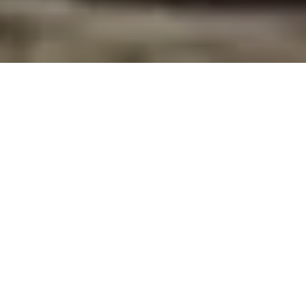
ALERTA 17-2025
Tocoa, Colón (C-Libre).- Periodistas y comunicadores
sociales de distintos medios de comunicación
denunciaron obstrucción informativa, luego que
autoridades militares impidieran el registro gráfico del
ingreso de las maletas electorales a la bodega del
Instituto Ramón Rosa, en esa ciudad del Litoral
Atlántico hondureño.
Profesionales del periodismo en Tocoa,
departamento de Colón que laboran en espacios