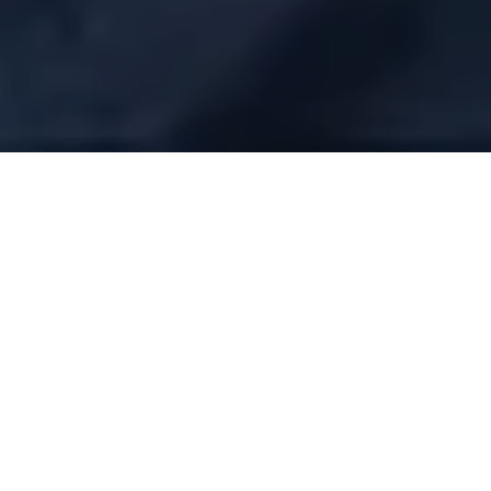
ALERTA 19-2025
Tegucigalpa, Francisco Morazán (C-Libre).- Esdras
Amado López (61) propietario de Cholusat Sur (canal
36) conocido ampliamente por su posición crítica del
actual gobierno del Partido Libertad y Refundación
(LIBRE) fue detenido hoy por agentes de la Dirección
Policial de Investigación (DPI) y varios fiscales del
Ministerio Público (MP) en atención supuestamete a
una denuncia interpuesta ayer por Milagro Gonzáles