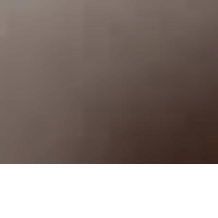
ALERTA 61-2025
Tegucigalpa, Francisco Morazán (C-Libre).-