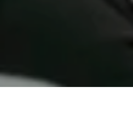
ALERTA 103-2025
Catacamas, Olancho (C-Libre).- Los hechos ocurrieron
cuando periodistas de distintos medios intentaban