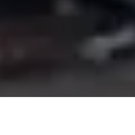
ALERTA 111-2025
Puerto Lempira, Gracias a Dios (C-Libre).- Yuam