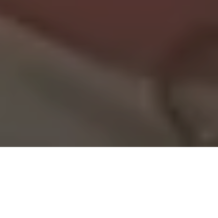
ALERTA 117-2025
Tegucigalpa, Francisco Morazán (C-Libre).- La
exprimera dama Ana García lanzó declaraciones