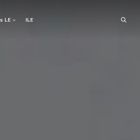
s LE
ILE