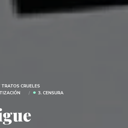
Y TRATOS CRUELES
•
ATIZACIÓN
3. CENSURA
igue