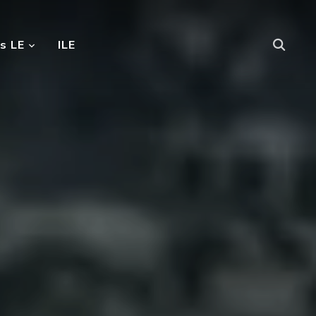
s LE
ILE