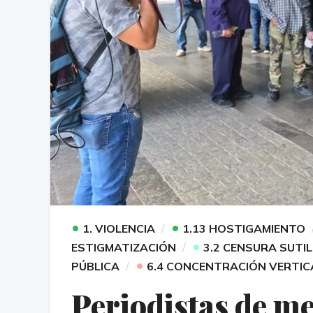
•
•
1. VIOLENCIA
1.13 HOSTIGAMIENTO
•
ESTIGMATIZACIÓN
3.2 CENSURA SUTIL
•
PÚBLICA
6.4 CONCENTRACIÓN VERTIC
Periodistas de me