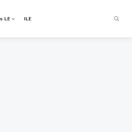
s LE
ILE