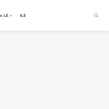
s LE
ILE