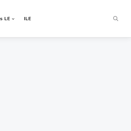
s LE
ILE