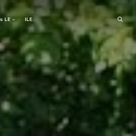
s LE
ILE