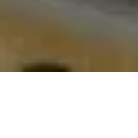
Alerta 090 -2017
Comité por la Libre Expresión (C-Libre).- El Director del
Periódico El Libertador, fue víctima de un atentado
criminal la noche de hoy jueves 24 de agosto,