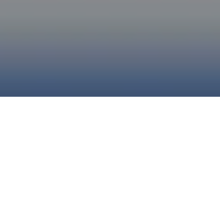
IFEX (Global)
IFEX ALC
Alianza Regional
Artículo XIX
Cencos
Reporteros Sin Fronteras
Intercambio Internacional por la Libertad de
Expresión (IFEX)