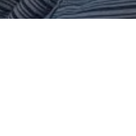
Alerta 037-2018
Comité por la Libre Expresión C-Libre.- La noche del
martes 27 de marzo del presente año, miembros de la
Policía Nacional de Honduras, dispararon y golpearon
a manifestantes en la ciudad de Choluteca al sur del
país.
Los manifestantes se encontraban a inmediaciones del
Estadio Fausto Flores, en una jornada de protesta
fueron sorprendidos de manera inesperada policías a
bordo de una patrulla que dispararon en contra de los
protestantes.